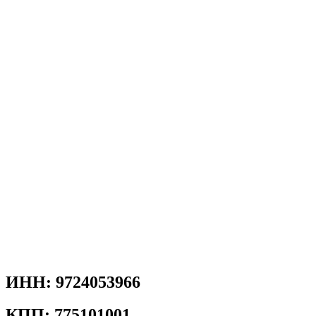
ИНН: 9724053966
КПП: 775101001