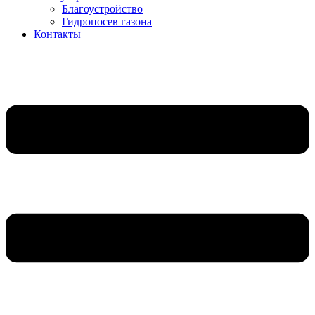
Благоустройство
Гидропосев газона
Контакты