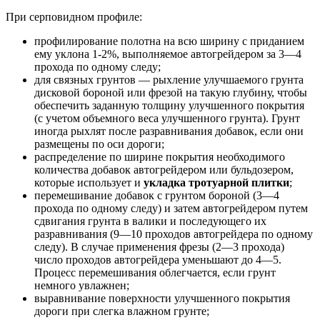
При серповидном профиле:
профилирование полотна на всю ширину с приданием
ему уклона 1-2%, выполняемое автогрейдером за 3—4
прохода по одному следу;
для связных грунтов — рыхление улучшаемого грунта
дисковой бороной или фрезой на такую глубину, чтобы
обеспечить заданную толщину улучшенного покрытия
(с учетом объемного веса улучшенного грунта). Грунт
иногда рыхлят после разравнивания добавок, если они
размещены по оси дороги;
распределение по ширине покрытия необходимого
количества добавок автогрейдером или бульдозером,
которые использует и
укладка тротуарной плитки
;
перемешивание добавок с грунтом бороной (3—4
прохода по одному следу) и затем автогрейдером путем
сдвигания грунта в валики и последующего их
разравнивания (9—10 проходов автогрейдера по одному
следу). В случае применения фрезы (2—3 прохода)
число проходов автогрейдера уменьшают до 4—5.
Процесс перемешивания облегчается, если грунт
немного увлажнен;
выравнивание поверхности улучшенного покрытия
дороги при слегка влажном грунте;